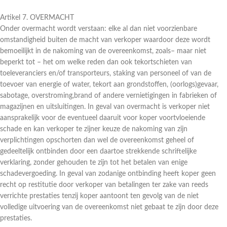
Artikel 7. OVERMACHT
Onder overmacht wordt verstaan: elke al dan niet voorzienbare
omstandigheid buiten de macht van verkoper waardoor deze wordt
bemoeilijkt in de nakoming van de overeenkomst, zoals– maar niet
beperkt tot – het om welke reden dan ook tekortschieten van
toeleveranciers en/of transporteurs, staking van personeel of van de
toevoer van energie of water, tekort aan grondstoffen, (oorlogs)gevaar,
sabotage, overstroming,brand of andere vernietigingen in fabrieken of
magazijnen en uitsluitingen. In geval van overmacht is verkoper niet
aansprakelijk voor de eventueel daaruit voor koper voortvloeiende
schade en kan verkoper te zijner keuze de nakoming van zijn
verplichtingen opschorten dan wel de overeenkomst geheel of
gedeeltelijk ontbinden door een daartoe strekkende schriftelijke
verklaring, zonder gehouden te zijn tot het betalen van enige
schadevergoeding. In geval van zodanige ontbinding heeft koper geen
recht op restitutie door verkoper van betalingen ter zake van reeds
verrichte prestaties tenzij koper aantoont ten gevolg van de niet
volledige uitvoering van de overeenkomst niet gebaat te zijn door deze
prestaties.