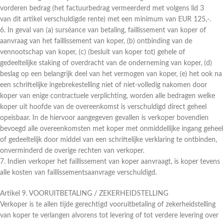
vorderen bedrag (het factuurbedrag vermeerderd met volgens lid 3
van dit artikel verschuldigde rente) met een minimum van EUR 125,-.
6. In geval van (a) surséance van betaling, faillissement van koper of
aanvraag van het faillissement van koper, (b) ontbinding van de
vennootschap van koper, (c) (besluit van koper tot) gehele of
gedeeltelijke staking of overdracht van de onderneming van koper, (d)
beslag op een belangrijk deel van het vermogen van koper, (e) het ook na
een schriftelijke ingebrekestelling niet of niet-volledig nakomen door
koper van enige contractuele verplichting, worden alle bedragen welke
koper uit hoofde van de overeenkomst is verschuldigd direct geheel
opeisbaar. In de hiervoor aangegeven gevallen is verkoper bovendien
bevoegd alle overeenkomsten met koper met onmiddellijke ingang geheel
of gedeeltelijk door middel van een schriftelijke verklaring te ontbinden,
onverminderd de overige rechten van verkoper.
7. Indien verkoper het faillissement van koper aanvraagt, is koper tevens
alle kosten van faillissementsaanvrage verschuldigd.
Artikel 9. VOORUITBETALING / ZEKERHEIDSTELLING
Verkoper is te allen tijde gerechtigd vooruitbetaling of zekerheidstelling
van koper te verlangen alvorens tot levering of tot verdere levering over