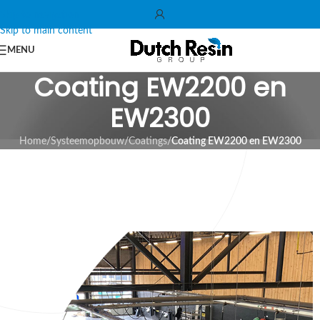
Skip to navigation
Skip to main content
MENU
Coating EW2200 en
EW2300
Home
/
Systeemopbouw
/
Coatings
/
Coating EW2200 en EW2300