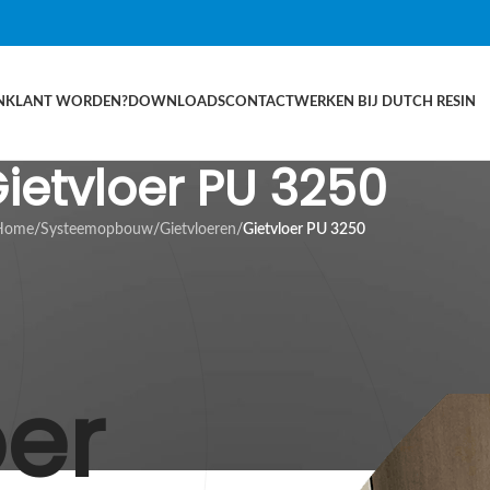
N
KLANT WORDEN?
DOWNLOADS
CONTACT
WERKEN BIJ DUTCH RESIN
ietvloer PU 3250
Home
/
Systeemopbouw
/
Gietvloeren
/
Gietvloer PU 3250
oer