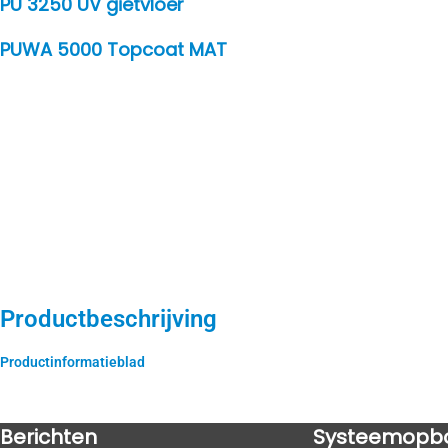
PU 3250 UV gietvloer
PUWA 5000 Topcoat MAT
Productbeschrijving
Productinformatieblad
Berichten
Systeemopb