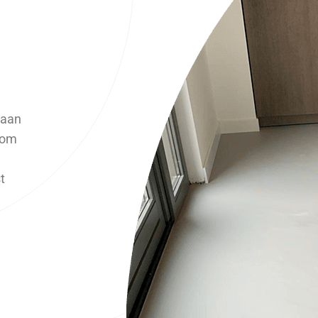
haan
 om
t