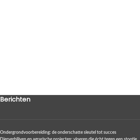
Berichten
Ondergrondvoorbereiding: de onderschatte sleutel tot succes
Dierverblijven en agrarische projecten: vloeren die écht tegen een stootje