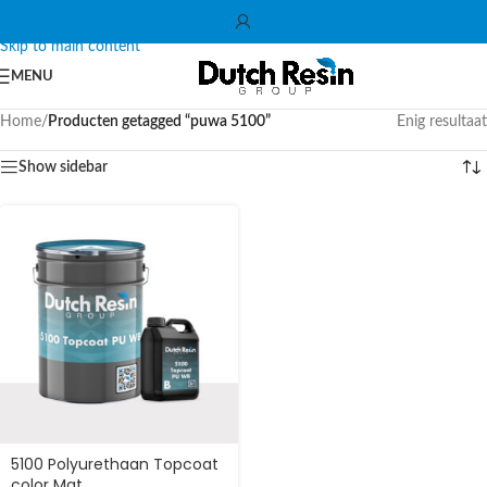
Skip to navigation
Skip to main content
MENU
Home
/
Producten getagged “puwa 5100”
Enig resultaat
Show sidebar
5100 Polyurethaan Topcoat
color Mat