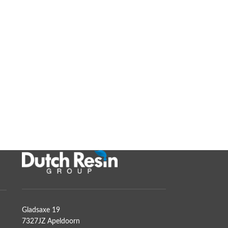
Gladsaxe 19
7327JZ Apeldoorn