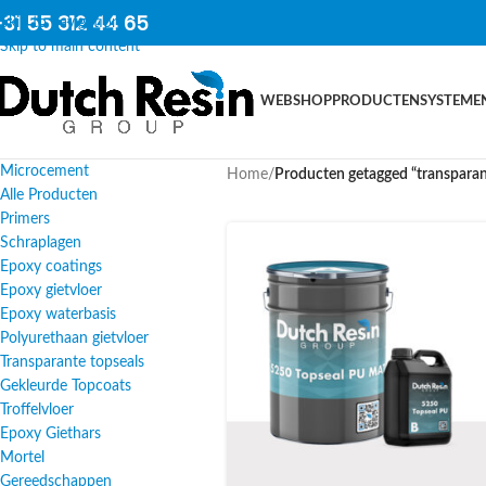
31 55 312 44 65
Skip to navigation
Skip to main content
WEBSHOP
PRODUCTEN
SYSTEME
Microcement
Home
/
Producten getagged “transparan
Alle Producten
Primers
Schraplagen
Epoxy coatings
Epoxy gietvloer
Epoxy waterbasis
Polyurethaan gietvloer
Transparante topseals
Gekleurde Topcoats
Troffelvloer
Epoxy Giethars
Mortel
Gereedschappen