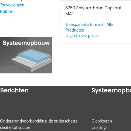
Toevoegingen
5250 Polyurethaan Topseal
Rubber
MAT
Transparante topseals
,
Alle
Producten
Login to see prices
Berichten
Systeemopb
Ondergrondvoorbereiding: de onderschatte
Gietvloeren
sleutel tot succes
Coatings