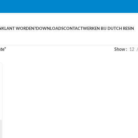
N
KLANT WORDEN?
DOWNLOADS
CONTACT
WERKEN BIJ DUTCH RESIN
te”
Show
12