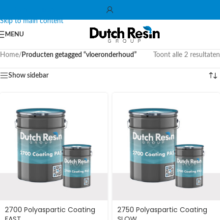
Skip to navigation
Skip to main content
MENU
Home
/
Producten getagged “vloeronderhoud”
Toont alle 2 resultaten
Show sidebar
2700 Polyaspartic Coating
2750 Polyaspartic Coating
FAST
SLOW