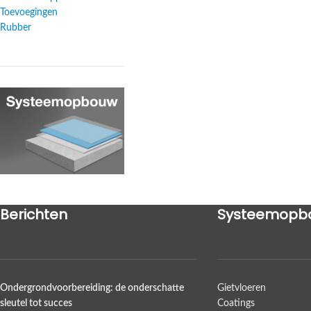
Toevoegingen
Rubber
Berichten
Systeemopb
Ondergrondvoorbereiding: de onderschatte
Gietvloeren
sleutel tot succes
Coatings