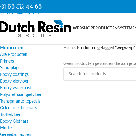
31 55 312 44 65
Skip to navigation
Skip to main content
WEBSHOP
PRODUCTEN
SYSTEME
Microcement
Home
/
Producten getagged “wegwerp”
Alle Producten
Primers
Geen producten gevonden die aan je se
Schraplagen
Epoxy coatings
Epoxy gietvloer
Epoxy waterbasis
Polyurethaan gietvloer
Transparante topseals
Gekleurde Topcoats
Troffelvloer
Epoxy Giethars
Mortel
Gereedschappen