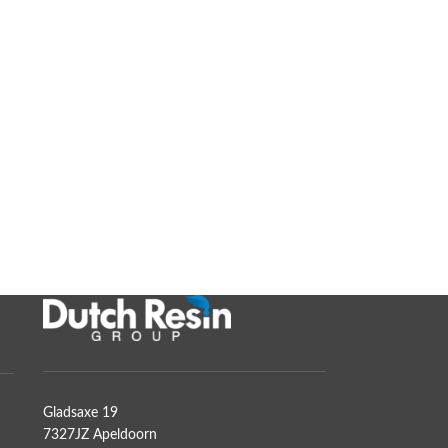
Gladsaxe 19
7327JZ Apeldoorn