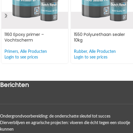
1160 Epoxy primer –
1550 Polyurethaan sealer
Vochtscherm
10kg
Primers
,
Alle Producten
Rubber
,
Alle Producten
Login to see prices
Login to see prices
Berichten
Ondergrondvoorbereiding: de onderschatte sleutel tot succes
Dierverblijven en agrarische projecten: vloeren die écht tegen een stootje
kunnen