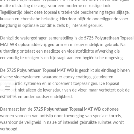
matte uitstraling die zorgt voor een moderne en rustige look.
Tegelijkertijd biedt deze topseal uitstekende bescherming tegen slijtage,
krassen en chemische belasting. Hierdoor blijft de onderliggende vloer
langdurig in optimale conditie, zelfs bij intensief gebruik.
Dankzij de watergedragen samenstelling is de
5725 Polyurethaan Topseal
MAT WB
oplosmiddelvrij, geurarm en milieuvriendelijk in gebruik. Na
uitharding ontstaat een naadloze en vloeistofdichte afwerking die
eenvoudig te reinigen is en bijdraagt aan een hygiënische omgeving.
De
5725 Polyurethaan Topseal MAT WB
is geschikt als eindlaag binnen
diverse vloersystemen, waaronder epoxy coatings, gietvloeren,
polyaspartic systemen en microcement toepassingen. De topseal
verhoogt niet alleen de levensduur van de vloer, maar verbetert ook de
esthetiek en onderhoudsvriendelijkheid.
Daarnaast kan de
5725 Polyurethaan Topseal MAT WB
optioneel
worden voorzien van antislip door toevoeging van speciale korrels,
waardoor de veiligheid in natte of intensief gebruikte ruimtes wordt
verhoogd.