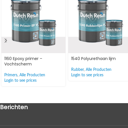
1160 Epoxy primer –
1540 Polyurethaan lijm
Vochtscherm
Rubber
,
Alle Producten
Primers
,
Alle Producten
Login to see prices
Login to see prices
Berichten