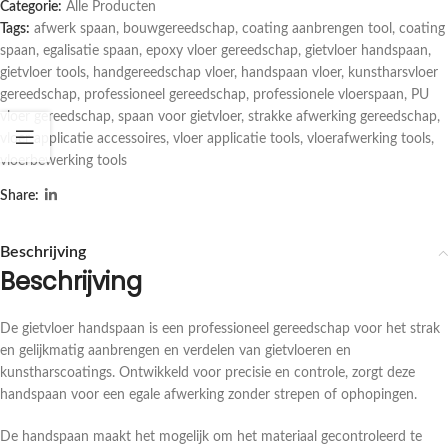
Categorie:
Alle Producten
Tags:
afwerk spaan
,
bouwgereedschap
,
coating aanbrengen tool
,
coating
spaan
,
egalisatie spaan
,
epoxy vloer gereedschap
,
gietvloer handspaan
,
gietvloer tools
,
handgereedschap vloer
,
handspaan vloer
,
kunstharsvloer
gereedschap
,
professioneel gereedschap
,
professionele vloerspaan
,
PU
vloer gereedschap
,
spaan voor gietvloer
,
strakke afwerking gereedschap
,
vloer applicatie accessoires
,
vloer applicatie tools
,
vloerafwerking tools
,
vloerbewerking tools
Share:
Beschrijving
Beschrijving
De gietvloer handspaan is een professioneel gereedschap voor het strak
en gelijkmatig aanbrengen en verdelen van gietvloeren en
kunstharscoatings. Ontwikkeld voor precisie en controle, zorgt deze
handspaan voor een egale afwerking zonder strepen of ophopingen.
De handspaan maakt het mogelijk om het materiaal gecontroleerd te