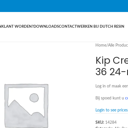
N
KLANT WORDEN?
DOWNLOADS
CONTACT
WERKEN BIJ DUTCH RESIN
Home
/
Alle Produ
Kip Cr
36 24-
Log in of maak een
Bij spoed kunt u
c
Login to see prices
SKU:
14284