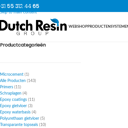
31 55 312 44 65
Skip to navigation
Skip to main content
WEBSHOP
PRODUCTEN
SYSTEME
Productcategorieën
Microcement
1
Alle Producten
143
Primers
11
Schraplagen
4
Epoxy coatings
11
Epoxy gietvloer
3
Epoxy waterbasis
4
Polyurethaan gietvloer
5
Transparante topseals
10