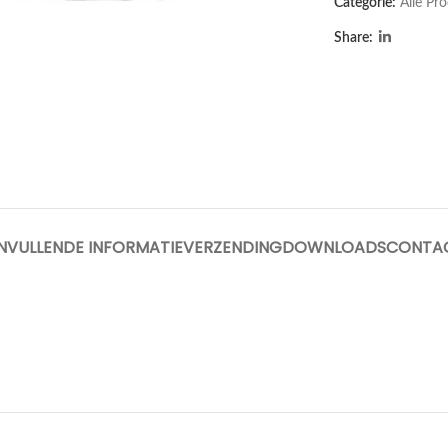
Categorie:
Alle Pr
Share:
arge
NVULLENDE INFORMATIE
VERZENDING
DOWNLOADS
CONTA