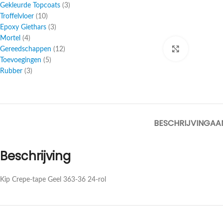
Gekleurde Topcoats
3
Troffelvloer
10
Epoxy Giethars
3
Mortel
4
Gereedschappen
12
Click to enl
Toevoegingen
5
Rubber
3
BESCHRIJVING
AA
Beschrijving
Kip Crepe-tape Geel 363-36 24-rol