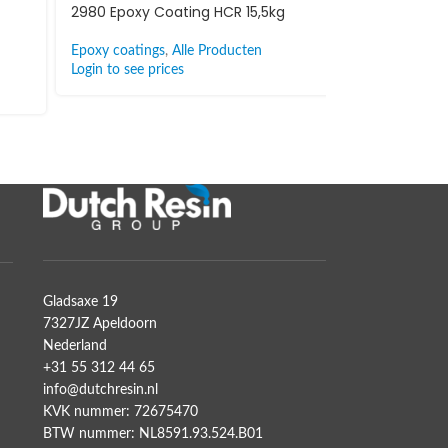
2980 Epoxy Coating HCR 15,5kg
4100 Epo
Epoxy coatings
,
Alle Producten
Mortel
,
Al
Login to see prices
Login to s
Gladsaxe 19
7327JZ Apeldoorn
Nederland
+31 55 312 44 65
info@dutchresin.nl
KVK nummer: 72675470
BTW nummer: NL8591.93.524.B01