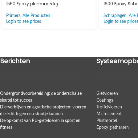
1560 Epoxy plamuur 5 kg
1600 Epoxy Sch
Primers
,
Alle Producten
Schraplagen
,
Alle
Login to see prices
Login to see price
Berichten
Systeemopb
Ondergrondvoorbereiding: de onderschatte
Gietvloeren
sleutel tot succes
Coatings
Dierverblijven en agrarische projecten: vloeren
Troffelvloeren
die écht tegen een stootje kunnen
Microcement
De opkomst van PU-gietvloeren in sport en
Plintmortel
fitness
Epoxy gietharsen