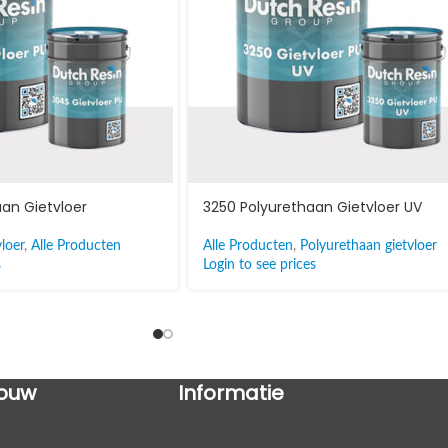
an Gietvloer
3250 Polyurethaan Gietvloer UV
loer
,
Alle Producten
Alle Producten
,
Polyurethaan gietvloer
s
Login to see prices
ouw
Informatie