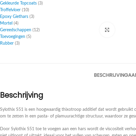
Gekleurde Topcoats
3
Troffelvloer
10
Epoxy Giethars
3
Mortel
4
Gereedschappen
12
Click to enl
Toevoegingen
5
Rubber
3
BESCHRIJVING
AA
Beschrijving
Sylothix S51 is een hoogwaardig thixotroop additief dat wordt gebruikt
om te zetten in een pasta- of plamuurachtige structuur, waardoor ze ges
Door Sylothix S51 toe te voegen aan een hars wordt de viscositeit verh
niet uitloopt of uitzakt, ideaal voor het vullen van scheuren, gaten en on