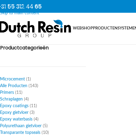
31 55 312 44 65
Skip to navigation
Skip to main content
WEBSHOP
PRODUCTEN
SYSTEME
Productcategorieën
Microcement
1
Alle Producten
143
Primers
11
Schraplagen
4
Epoxy coatings
11
Epoxy gietvloer
3
Epoxy waterbasis
4
Polyurethaan gietvloer
5
Transparante topseals
10