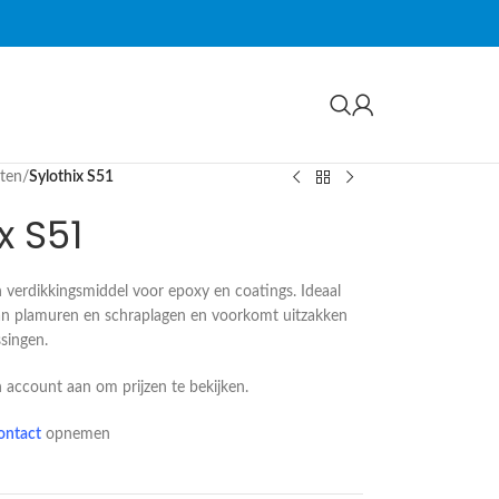
cten
/
Sylothix S51
x S51
n verdikkingsmiddel voor epoxy en coatings. Ideaal
n plamuren en schraplagen en voorkomt uitzakken
ssingen.
 account aan om prijzen te bekijken.
ontact
opnemen