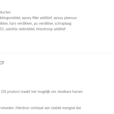
oducten
ikkingsmiddel
,
epoxy filler additief
,
epoxy plamuur
ikker
,
hars verdikken
,
pu verdikker
,
schraplaag
S51
,
sylothix stelmiddel
,
thixotroop additief
CT
. Dit product maakt het mogelijk om vloeibare harsen
nvloeden. Hierdoor ontstaat een stabiel mengsel dat