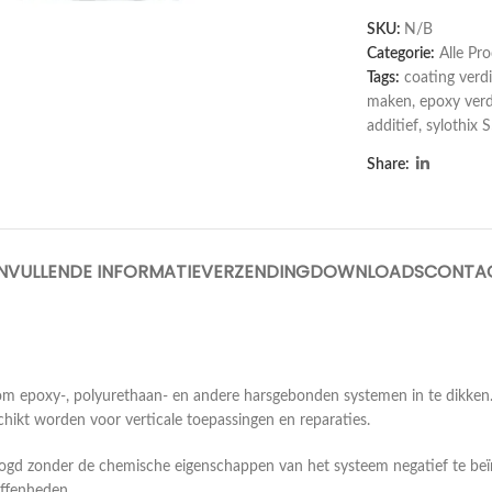
SKU:
N/B
Categorie:
Alle Pr
Tags:
coating verd
maken
,
epoxy verd
arge
additief
,
sylothix 
Share:
NVULLENDE INFORMATIE
VERZENDING
DOWNLOADS
CONTA
 om epoxy-, polyurethaan- en andere harsgebonden systemen in te dikken
chikt worden voor verticale toepassingen en reparaties.
oogd zonder de chemische eigenschappen van het systeem negatief te beï
effenheden.