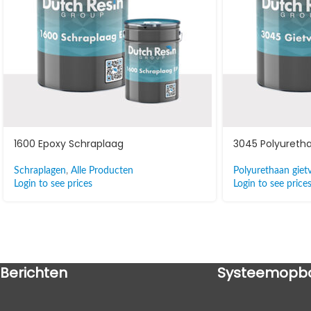
1600 Epoxy Schraplaag
3045 Polyuretha
Schraplagen
,
Alle Producten
Polyurethaan gietv
Login to see prices
Login to see price
Berichten
Systeemopb