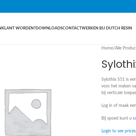
N
KLANT WORDEN?
DOWNLOADS
CONTACT
WERKEN BIJ DUTCH RESIN
Home
/
Alle Produ
Sylothi
Sylothix S51 is ee
voor het maken va
bij verticale toepa
Log in of maak een
Bij spoed kunt u
c
Login to see prices