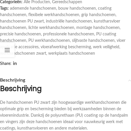
Categorieën:
Alle Producten
,
Gereedschappen
Tags:
ademende handschoenen
,
bouw handschoenen
,
coating
handschoenen
,
flexibele werkhandschoenen
,
grip handschoenen
,
handschoenen PU zwart
,
industriële handschoenen
,
kunstharsvloer
handschoenen
,
lichte werkhandschoenen
,
montage handschoenen
,
precisie handschoenen
,
professionele handschoenen
,
PU coating
handschoenen
,
PU werkhandschoenen
,
slijtvaste handschoenen
,
vloer
applicatie accessoires
,
vloerafwerking bescherming
,
werk veiligheid
,
werkhandschoenen zwart
,
werkplaats handschoenen
Share:
Beschrijving
Beschrijving
De handschoenen PU zwart zijn hoogwaardige werkhandschoenen die
optimale grip en bescherming bieden bij werkzaamheden binnen de
vloerenindustrie. Dankzij de polyurethaan (PU) coating op de handpalm
en vingers zijn deze handschoenen ideaal voor nauwkeurig werk met
coatings, kunstharsvloeren en andere materialen.